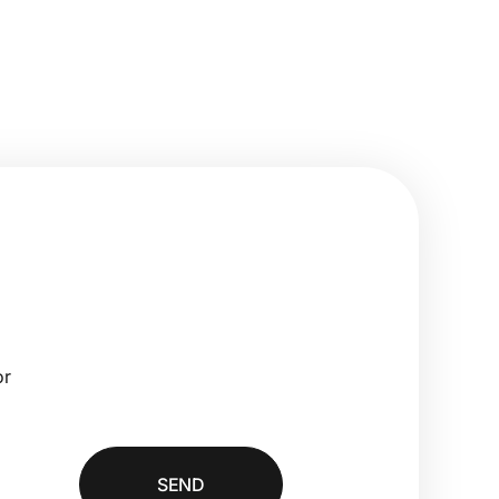
or
SEND