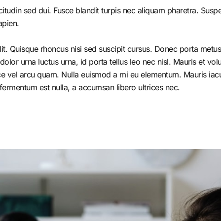
citudin sed dui. Fusce blandit turpis nec aliquam pharetra. Susp
apien.
it. Quisque rhoncus nisi sed suscipit cursus. Donec porta metus 
r urna luctus urna, id porta tellus leo nec nisl. Mauris et volutp
e vel arcu quam. Nulla euismod a mi eu elementum. Mauris iacul
fermentum est nulla, a accumsan libero ultrices nec.