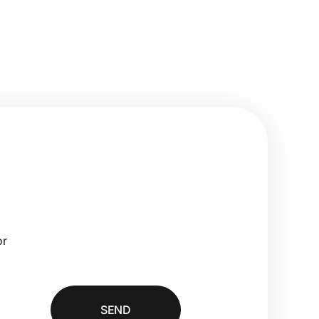
or
SEND