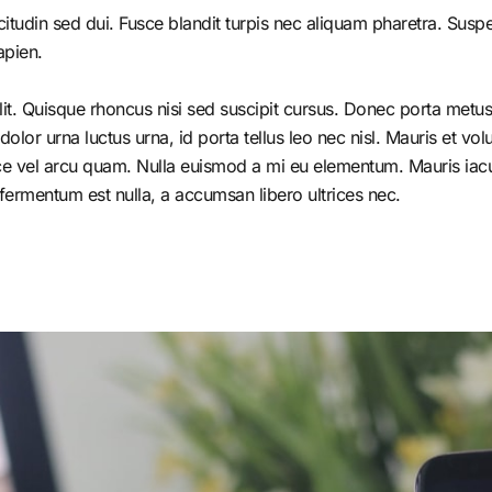
citudin sed dui. Fusce blandit turpis nec aliquam pharetra. Susp
apien.
it. Quisque rhoncus nisi sed suscipit cursus. Donec porta metus 
r urna luctus urna, id porta tellus leo nec nisl. Mauris et volutp
e vel arcu quam. Nulla euismod a mi eu elementum. Mauris iacul
fermentum est nulla, a accumsan libero ultrices nec.